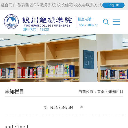
融合门户
教育集团OA
教务系统
校长信箱
校友会联系方式
English
招生电话：
0951-8109777
未知栏目
当前位置：
首页
未知栏目
NaN/aN/aN
undefined