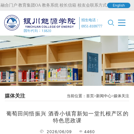
融合门户
教育集团OA
教务系统
校长信箱
校友会联系方式
English
招生电话：
0951-8109777
媒体关注
当前位置：
首页
新闻中心
媒体关注
葡萄田间悟振兴 酒香小镇育新知一堂扎根产区的
特色思政课
2026/06/09
4460