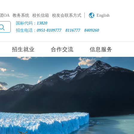
团OA
教务系统
校长信箱
校友会联系方式
English
国标代码：
13820
招生电话：
0951-8109777
8116777
8409260
招生就业
合作交流
信息服务