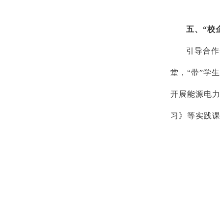
五、“校
引导合作
堂，“带”学
开展能源电
习》等实践