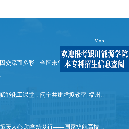
懈坚守，成为物联网...
提前对接社区工作人员，摸清班.
More+
宁夏日报|青春因交流而多彩！全区来华留学生暑期文化实践交流活动启幕
8
黄河云视|数智赋能化工课堂，闽宁共建虚拟教室 |福州大学、银川能源学院、福州大学至诚学院三校协同推进智慧化工原理课程建设
7
宁夏教育厅|政策暖人心 助学筑梦行——国家护航高校学子求学路