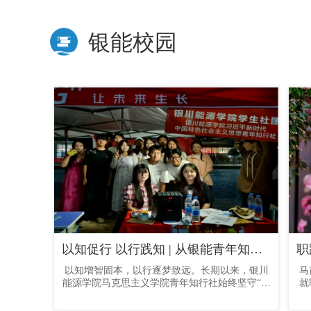
银能校园
以知促行 以行践知 | 从银能青年知行社走出的“追光者”们
职
以知增智固本，以行逐梦致远。长期以来，银川
马
能源学院马克思主义学院青年知行社始终坚守“知
就
行合一、砺学笃行、崇德向善、成才报国”的育人
耕
理念，紧扣新时代青年成长成才需求，立足学院
务