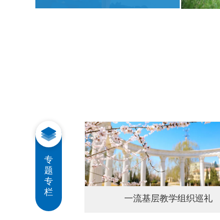
专
题
专
栏
织巡礼
学习教育