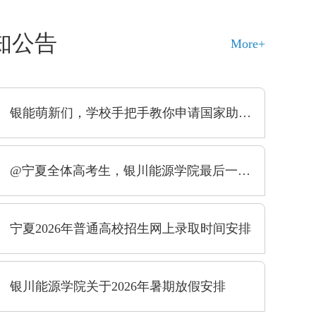
知公告
More+
银能萌新们，学校手把手教你申请国家助学贷款！快收藏
@宁夏全体高考生，银川能源学院最后一次征集志愿，圆你本科梦！
宁夏2026年普通高校招生网上录取时间安排
戎装铸魂守初心 基层实干践使命||数字信息学院优秀校友孙维民
校友行列中，有一位携笔从
寒假里，作为银川能源学院电力学院电气
银川能源学院关于2026年暑期放假安排
榜样。他从银能校园出发，
学生，我主动响应利通区返家乡社会
心与基层工作紧密结合，在
报名阳光骄子社区七彩课堂寒假托管
展一线笃实奋进，以忠诚担
为期十五天陪伴社区未成年人。正式