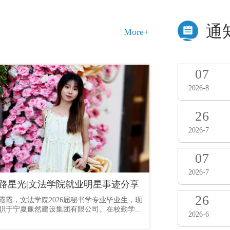
通
More+
07
2026-8
26
2026-7
07
2026-7
路星光|文法学院就业明星事迹分享
26
霞霞，文法学院2026届秘书学专业毕业生，现
在数字信息学院优秀
职于宁夏豫然建设集团有限公司。在校勤学深
戎、扎根基层的青年
2026-6
专业，在职踏实履职行政，以扎实专业能力与
将军人作风、党员初
实作风，展现新时代青年担当。潜心求学：夯
服务群众、乡村发