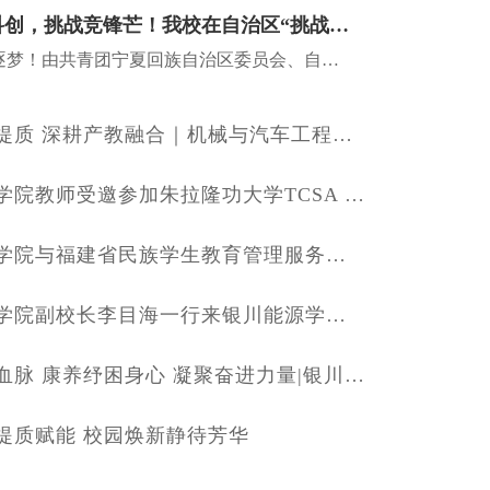
喜报｜青春赴科创，挑战竞锋芒！我校在自治区“挑战杯”竞赛斩获佳绩
捷报频传，科创逐梦！由共青团宁夏回族自治区委员会、自治区教育厅、人力资源和社会保障厅、自治区科学技术协会、宁夏社会科学院、自治区学生联合会联合主办的2026年“挑战杯”全区大学生创业计划竞赛已圆满落幕...
聚力学科提质 深耕产教融合｜机械与汽车工程学院参加第23届全国机械工程学院院长/系主任联席会议
银川能源学院教师受邀参加朱拉隆功大学TCSA Open House活动展现中国青年风采
银川能源学院与福建省民族学生教育管理服务研究基地及福州大学刘敏榕工作室正式达成战略合作共建协议。
青岛黄海学院副校长李目海一行来银川能源学院考察交流
赓续红色血脉 康养纾困身心 凝聚奋进力量|银川能源学院2026年教职工区内疗休养活动圆满收官
提质赋能 校园焕新静待芳华