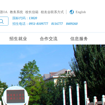
团OA
教务系统
校长信箱
校友会联系方式
English
国标代码：
13820
招生电话：
0951-8109777
8116777
8409260
招生就业
合作交流
信息服务