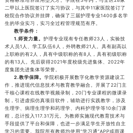
资格标准培养应用型人才。学院在3年内，与全区28家
二甲以上医院签订了实习协议，与其中11家医院签订了
校院合作协议并挂牌，确保了三届护理专业1400多名学
生的毕业实习，实习全过程管理规范有序。
教学条件：
1.师资力量。
护理专业现有专任教师23人，实验技
术人员1人、学工队伍6人，外聘教师21人。具有副高以
上职称的有2人，具有中级职称的有8人，具有初级职称
的有13人。先后获得2021年度校级先进集体、2022年
度集团先进集体等荣誉。
2.教学保障。
学院积极开展数字化教学资源建设工
作，推进现代信息技术与教育教学融合。开展了22门主
干核心课程在线教学视频录制，20门专业课程的微课录
制，引进虚拟仿真项目软件，辅助进行实践教学，涉及
生理学、病理生理学和药理学、内科护理学等10余门课
程，总计投入117.31万元。为教师实施现代教育技术与
手段提供了平台和保障，也进一步满足学生开放性自主
学习的需要。我院所有教师均使用“学习通”APP或雨课