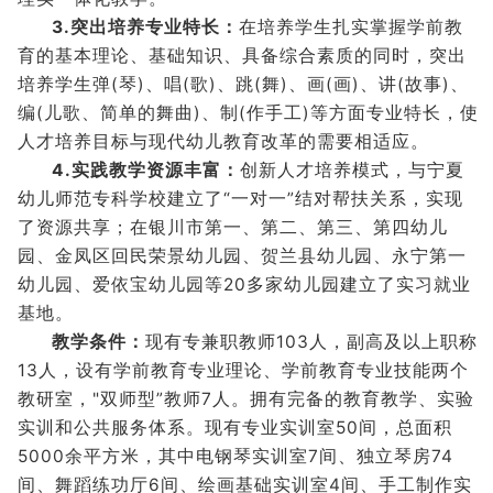
3.突出培养专业特长：
在培养学生扎实掌握学前教
育的基本理论、基础知识、具备综合素质的同时，突出
培养学生弹(琴)、唱(歌)、跳(舞)、画(画)、讲(故事)、
编(儿歌、简单的舞曲)、制(作手工)等方面专业特长，使
人才培养目标与现代幼儿教育改革的需要相适应。
4.实践教学资源丰富：
创新人才培养模式，与宁夏
幼儿师范专科学校建立了“一对一”结对帮扶关系，实现
了资源共享；在银川市第一、第二、第三、第四幼儿
园、金凤区回民荣景幼儿园、贺兰县幼儿园、永宁第一
幼儿园、爱依宝幼儿园等20多家幼儿园建立了实习就业
基地。
教学条件：
现有专兼职教师103人，副高及以上职称
13人，设有学前教育专业理论、学前教育专业技能两个
教研室，"双师型”教师7人。拥有完备的教育教学、实验
实训和公共服务体系。现有专业实训室50间，总面积
5000余平方米，其中电钢琴实训室7间、独立琴房74
间、舞蹈练功厅6间、绘画基础实训室4间、手工制作实