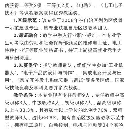
估获得二等奖2项，三等奖2项，《电路》、《电工电子
技术》等课程教案获得优秀教案奖。
1.区级示范：
该专业于2008年被自治区列为区级骨
干示范建设专业，该专业获批自治区级教学团队。
2.课证融合：
教学中融入行业职业标准，本专业学
生可考取由劳动和社会保障部颁发的维修电工证、电工
特种作业证等职业资格证书，持证上岗提高就业竞争力
与薪酬待遇。
3.以赛促学：
指导教师带队，组织学生参加“工业机
器人”、“电子产品的设计与制作” 、“集成电路开发与应
用”、 “风光互补发电系统安装与调试”等多类区级、国家
级技能竞赛及学科竞赛并多次获奖。
教学条件：
本专业现有专任教师9人，专任教师中高
级职称3人，中级职称4人，初级职称2人，副高级职称
以上占33.3%，具有硕士以上学位的比例为70%，双师
型教师6人，占比66.6%。拥有自治区级实验教学示范中
心，拥有电工原理、自动控制、电机与拖动等34个实验