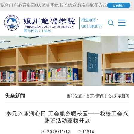
融合门户
教育集团OA
教务系统
校长信箱
校友会联系方式
English
招生电话：
0951-8109777
头条新闻
当前位置：
首页
新闻中心
头条新闻
多元兴趣润心田 工会服务暖校园——我校工会兴
趣班活动蓬勃开展
2025/11/12
11614