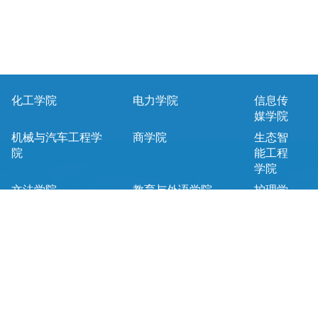
化工学院
电力学院
信息传
媒学院
机械与汽车工程学
商学院
生态智
院
能工程
学院
文法学院
教育与外语学院
护理学
院
马克思主义学院
基础课教学部
地址：宁夏回族自治区银川市永宁县王太堡银川能源学院
邮编:750100
电话:0951—8409361