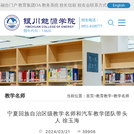
融合门户
教育集团OA
教务系统
校长信箱
校友会联系方式
English
招生电话：
0951-8109777
教学名师
当前位置：
首页
教育教学
教学名师
宁夏回族自治区级教学名师和汽车教学团队带头
人 徐玉海
2024/03/21
39906