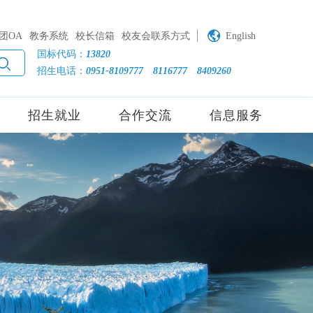
团OA
教务系统
校长信箱
校友会联系方式
English
国标代码：
13820
招生电话：
0951-8109777
8116777
8409260
招生就业
合作交流
信息服务