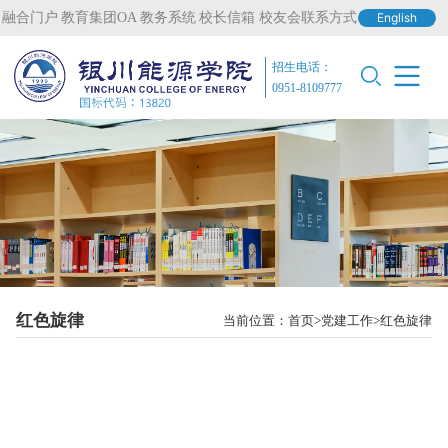
融合门户
教育集团OA
教务系统
校长信箱
校友会联系方式
English
招生电话：
0951-8109777
红色旋律
当前位置：
首页
党建工作
红色旋律