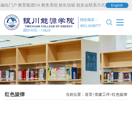
融合门户
教育集团OA
教务系统
校长信箱
校友会联系方式
English
招生电话：
0951-8109777
红色旋律
当前位置：
首页
党建工作
红色旋律