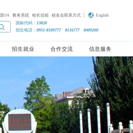
团OA
教务系统
校长信箱
校友会联系方式
English
国标代码：
13820
招生电话：
0951-8109777
8116777
8409260
招生就业
合作交流
信息服务