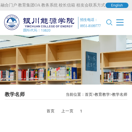
融合门户
教育集团OA
教务系统
校长信箱
校友会联系方式
English
招生电话：
0951-8109777
教学名师
当前位置：
首页
教育教学
教学名师
首页
上一页
1