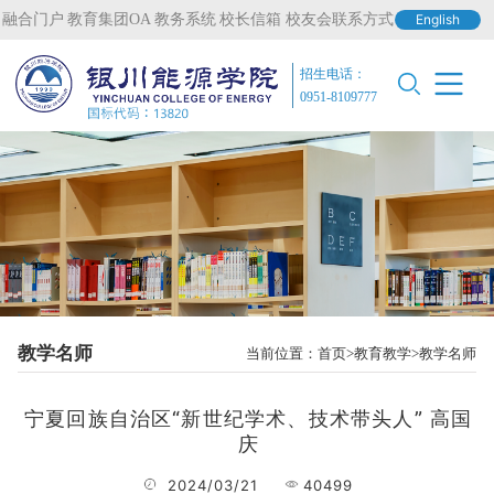
融合门户
教育集团OA
教务系统
校长信箱
校友会联系方式
English
招生电话：
0951-8109777
教学名师
当前位置：
首页
教育教学
教学名师
宁夏回族自治区“新世纪学术、技术带头人” 高国
庆
2024/03/21
40499