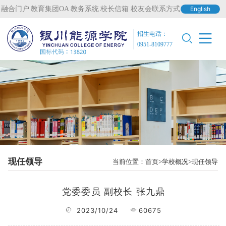
融合门户
教育集团OA
教务系统
校长信箱
校友会联系方式
English
招生电话：
0951-8109777
现任领导
当前位置：
首页
学校概况
现任领导
党委委员 副校长 张九鼎
2023/10/24
60675