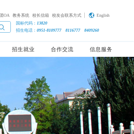
团OA
教务系统
校长信箱
校友会联系方式
English
国标代码：
13820
招生电话：
0951-8109777
8116777
8409260
招生就业
合作交流
信息服务