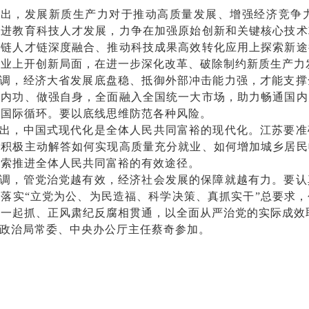
指出，发展新质生产力对于推动高质量发展、增强经济竞争
推进教育科技人才发展，力争在加强原始创新和关键核心技术
金链人才链深度融合、推动科技成果高效转化应用上探索新途
产业上开创新局面，在进一步深化改革、破除制约新质生产力
调，经济大省发展底盘稳、抵御外部冲击能力强，才能支撑
好内功、做强自身，全面融入全国统一大市场，助力畅通国内
通国际循环。要以底线思维防范各种风险。
出，中国式现代化是全体人民共同富裕的现代化。江苏要准
，积极主动解答如何实现高质量充分就业、如何增加城乡居民
探索推进全体人民共同富裕的有效途径。
调，管党治党越有效，经济社会发展的保障就越有力。要认
落实“立党为公、为民造福、科学决策、真抓实干”总要求
纪一起抓、正风肃纪反腐相贯通，以全面从严治党的实际成效
政治局常委、中央办公厅主任蔡奇参加。