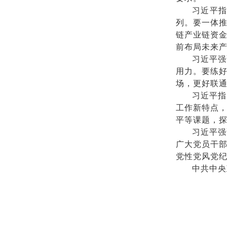
习近平
列。要一体
链产业链资
前布局未来
习近平强
用力。要练
场，更好联
习近平指
工作新特点
平等课题，
习近平强
广大党员干部
党性党风党
中共中央