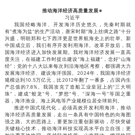
推动海洋经济高质量发展※
习近平
我国经略海洋、开发海洋历史悠久，先秦时期就
有“煮海为盐”的生产活动，唐宋时期“海上丝绸之路”十分
兴盛，明朝郑和七下西洋更是世界航海史上的壮举。新
中国成立后，我们有序开发利用海洋。改革开放后，我
国海洋经济进入加快发展期。我对海洋经济发展一直高
度关注，在福建工作时提出建设“海上福建”，念好“山海
经”；党的十八大以来每次到沿海地区考察，都强调大力
发展海洋经济、建设海洋强国。2024年，我国海洋经济
规模达到10.5万亿元，比2012年翻了一番多，占国内生
产总值的7.8%。我国攻克了造船工业皇冠上的“三大明
珠”，建成“蛟龙”号、“梦想”号、“深海一号”等国之重
器，海洋渔业、海上风电等产业规模位居全球前列。
推进中国式现代化，必须高效开发利用海洋，推动
海洋经济高质量发展，走出一条具有中国特色的向海图
强之路。大的思路上，要更加注重创新驱动，尽快突破
关键核心技术，推动海洋科技实现高水平自立自强；更