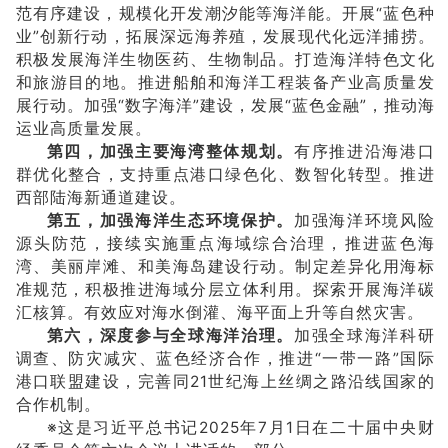
范有序建设，规模化开发潮汐能等海洋能。开展“蓝色种
业”创新行动，拓展深远海养殖，发展现代化远洋捕捞。
积极发展海洋生物医药、生物制品。打造海洋特色文化
和旅游目的地。推进船舶和海洋工程装备产业高质量发
展行动。加强“数字海洋”建设，发展“蓝色金融”，推动海
运业高质量发展。
第四，加强主要海湾整体规划。
有序推进沿海港口
群优化整合，支持重点港口绿色化、数智化转型。推进
西部陆海新通道建设。
第五，加强海洋生态环境保护。
加强海洋环境风险
源头防范，接续实施重点海域综合治理，推进蓝色海
湾、美丽岸滩、和美海岛建设行动。制定差异化用海标
准规范，积极推进海域分层立体利用。探索开展海洋碳
汇核算。有效应对海水倒灌、海平面上升等自然灾害。
第六，深度参与全球海洋治理。
加强全球海洋科研
调查、防灾减灾、蓝色经济合作，推进“一带一路”国际
港口联盟建设，完善同21世纪海上丝绸之路沿线国家的
合作机制。
※这是习近平总书记2025年7月1日在二十届中央财