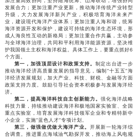
加注重高效协同，坚持陆海统筹、山海联动，增强协同
发展合力；更加注重产业更新，推动海洋传统产业转型
升级，大力发展海洋新兴产业，积极培育海洋未来产
业，建设现代海洋产业体系；更加注重人海和谐，统筹
海洋资源开发和保护，建设可持续的海洋生态环境，形
成人海良性互动的新格局；更加注重合作共赢，主动参
与全球海洋治理，共同和平利用海洋能源资源，坚决维
护我国领土主权和海洋权益。具体工作上，要重点抓好6
个方面。
第一，加强顶层设计和政策支持。
制定出台进一步
推动海洋经济高质量发展的指导意见，编制“十五五”海
洋经济发展规划，加大产业、科技、财税、金融等方面
政策支持力度。鼓励引导社会资本积极参与发展海洋经
济。
第二，提高海洋科技自主创新能力。
强化海洋战略
科技力量，持续推动建设海洋和极地国家实验室、全国
重点实验室，培育发展海洋科技领军企业和专精特新中
小企业，实施“蓝色人才”专项计划。
第三，做强做优做大海洋产业。
开展新一轮海洋综
合调查。推进重点海域油气勘探开发，推动海上风电规