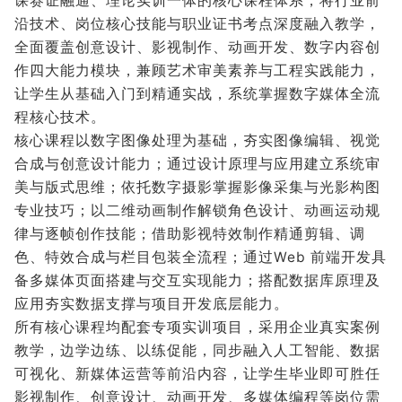
课赛证融通、理论实训一体的核心课程体系，将行业前
沿技术、岗位核心技能与职业证书考点深度融入教学，
全面覆盖创意设计、影视制作、动画开发、数字内容创
作四大能力模块，兼顾艺术审美素养与工程实践能力，
让学生从基础入门到精通实战，系统掌握数字媒体全流
程核心技术。
核心课程以数字图像处理为基础，夯实图像编辑、视觉
合成与创意设计能力；通过设计原理与应用建立系统审
美与版式思维；依托数字摄影掌握影像采集与光影构图
专业技巧；以二维动画制作解锁角色设计、动画运动规
律与逐帧创作技能；借助影视特效制作精通剪辑、调
色、特效合成与栏目包装全流程；通过Web 前端开发具
备多媒体页面搭建与交互实现能力；搭配数据库原理及
应用夯实数据支撑与项目开发底层能力。
所有核心课程均配套专项实训项目，采用企业真实案例
教学，边学边练、以练促能，同步融入人工智能、数据
可视化、新媒体运营等前沿内容，让学生毕业即可胜任
影视制作、创意设计、动画开发、多媒体编程等岗位需