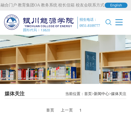
融合门户
教育集团OA
教务系统
校长信箱
校友会联系方式
English
招生电话：
0951-8109777
媒体关注
当前位置：
首页
新闻中心
媒体关注
首页
上一页
1