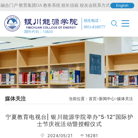
融合门户
教育集团OA
教务系统
校长信箱
校友会联系方式
English
招生电话：
0951-8109777
媒体关注
当前位置：
首页
新闻中心
媒体关注
宁夏教育电视台| 银川能源学院举办“5·12”国际护
士节庆祝活动暨授帽仪式
2024/05/21
16281