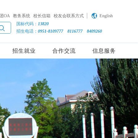
团OA
教务系统
校长信箱
校友会联系方式
English
国标代码：
13820
招生电话：
0951-8109777
8116777
8409260
招生就业
合作交流
信息服务