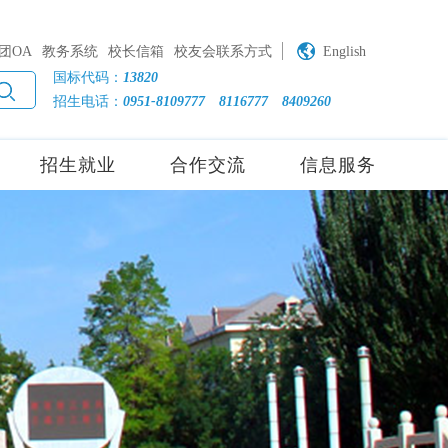
团OA
教务系统
校长信箱
校友会联系方式
English
国标代码：
13820
招生电话：
0951-8109777
8116777
8409260
招生就业
合作交流
信息服务