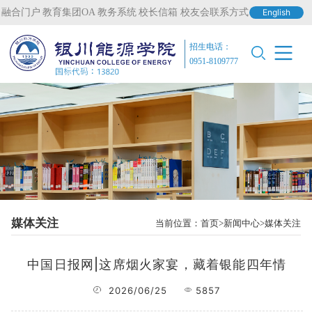
融合门户
教育集团OA
教务系统
校长信箱
校友会联系方式
English
招生电话：
0951-8109777
媒体关注
当前位置：
首页
新闻中心
媒体关注
中国日报网|这席烟火家宴，藏着银能四年情
2026/06/25
5857