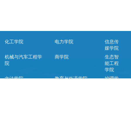
化工学院
电力学院
信息传
媒学院
机械与汽车工程学
商学院
生态智
院
能工程
学院
文法学院
教育与外语学院
护理学
院
马克思主义学院
基础课教学部
地址：宁夏回族自治区银川市永宁县王太堡银川能源学院