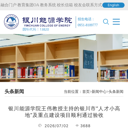
融合门户
教育集团OA
教务系统
校长信箱
校友会联系方式
English
招生电话：
0951-8109777
头条新闻
当前位置：
首页
新闻中心
头条新闻
银川能源学院王伟教授主持的银川市“人才小高
地”及重点建设项目顺利通过验收
2026/07/02
3688