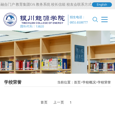
融合门户
教育集团OA
教务系统
校长信箱
校友会联系方式
English
招生电话：
0951-8109777
学校荣誉
当前位置：
首页
学校概况
学校荣誉
首页
上一页
1