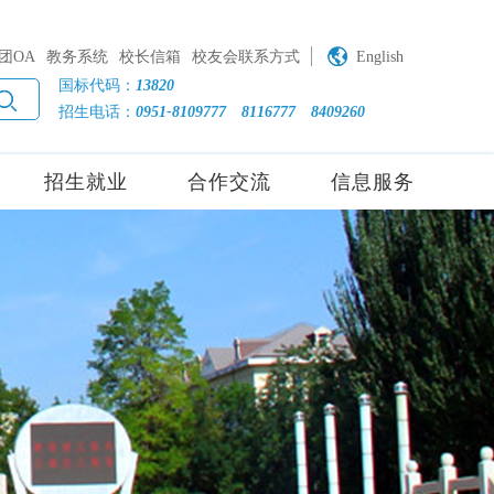
团OA
教务系统
校长信箱
校友会联系方式
English
国标代码：
13820
招生电话：
0951-8109777
8116777
8409260
招生就业
合作交流
信息服务