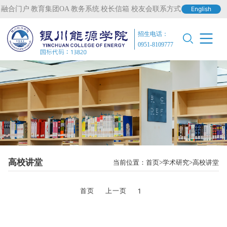
融合门户
教育集团OA
教务系统
校长信箱
校友会联系方式
English
招生电话：
0951-8109777
高校讲堂
当前位置：
首页
学术研究
高校讲堂
首页
上一页
1